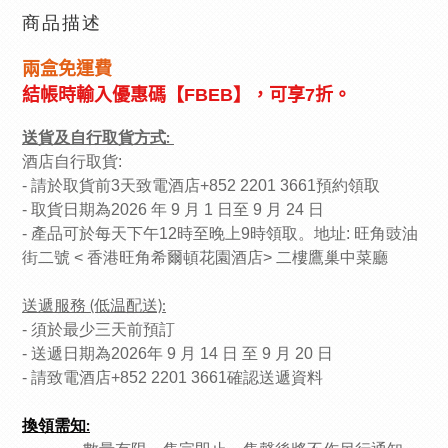
商品描述
兩盒免運費
結帳時輸入優惠碼【
FBEB
】，可享
7
折。
送貨及自行取貨方式:
酒店自行取貨:
- 請於取貨前3天致電酒店+852 2201 3661預約領取
- 取貨日期為2026 年 9 月 1 日至 9 月 24 日
- 產品可於每天下午12時至晚上9時領取。地址: 旺角豉油
街二號 < 香港旺角希爾頓花園酒店> 二樓鷹巢中菜廳
送遞服務 (低温配送):
- 須於最少三天前預訂
- 送遞日期為2026年 9 月 14 日 至 9 月 20 日
- 請致電酒店+852 2201 3661確認送遞資料
換領需知: